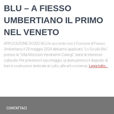
BLU – A FIESSO
UMBERTIANO IL PRIMO
NEL VENETO
APPLICAZIONE SCUDO BLU In accordo con il Comune di Fiesso
Umbertiano il 20 maggio 2024 abbiamo applicato “Lo Scudo Blu”
presso la “Villa Morosini Vendramin Calergi”, bene di interesse
culturale. Per prevenire il saccheggio, la distruzione o il degrado di
beni e costruzioni dedicate al culto, alle arti e scienze,
Leggi tutto…
CONTATTACI