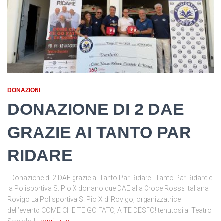
DONAZIONI
DONAZIONE DI 2 DAE
GRAZIE AI TANTO PAR
RIDARE
Donazione di 2 DAE grazie ai Tanto Par Ridare I Tanto Par Ridare e
la Polisportiva S. Pio X donano due DAE alla Croce Rossa Italiana
Rovigo La Polisportiva S. Pio X di Rovigo, organizzatrice
dell’evento COME CHE TE GO FATO, A TE DÉSFO! tenutosi al Teatro
Sociale il
Leggi tutto…