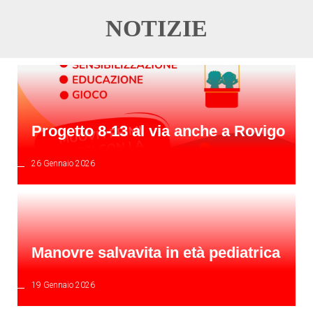
NOTIZIE
Progetto 8-13 al via anche a Rovigo
26 Gennaio 2026
Manovre salvavita in età pediatrica
19 Gennaio 2026