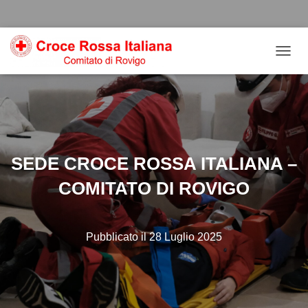
Salta
Passa
Passa
al
alla
al
contenuto
navigazione
footer
N
a
v
i
g
a
z
i
SEDE CROCE ROSSA ITALIANA –
o
n
COMITATO DI ROVIGO
e
t
o
g
Pubblicato il
28 Luglio 2025
g
l
e